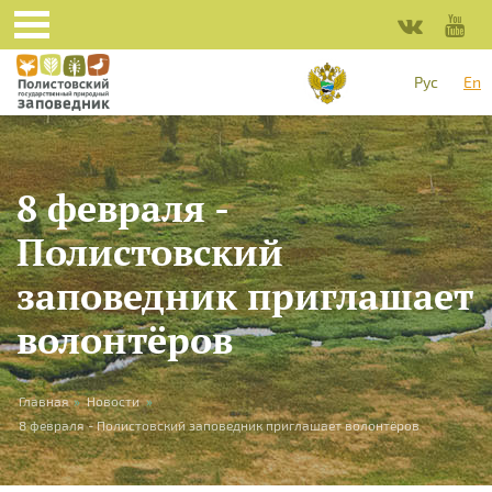
Skip to main content
Рус
En
8 февраля -
Полистовский
заповедник приглашает
волонтёров
You are here
Главная
»
Новости
»
8 февраля - Полистовский заповедник приглашает волонтёров