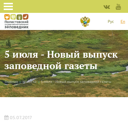
Skip to main content
Рус
En
5 июля - Новый выпуск
заповедной газеты
You are here
Главная
»
Новости
»
5 июля - Новый выпуск заповедной газеты
05.07.2017