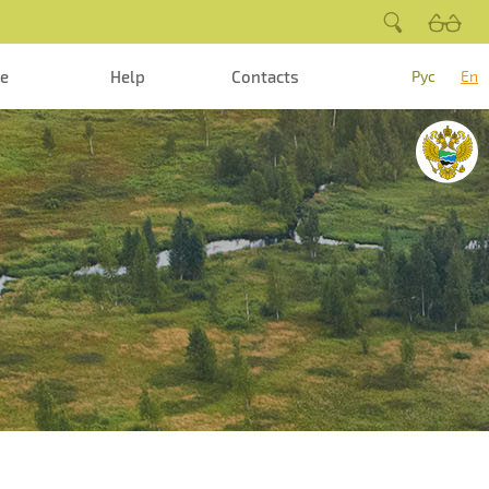
te
Help
Contacts
Рус
En