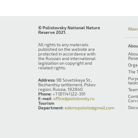
© Polistovsky National Nature
Main
Reserve 2021.
All rights to any materials
Abou
published on the website are
protected in accordance with
Abou
Rese
the Russian and international
legislation on copyright and
Orga
related rights.
The T
Purp
Address
: 9B Sovetskaya St.,
task
Bezhanitsy settlement, Pskov
region, Russia, 182840.
Tea
Phone
: +7 (81141)22-391
Comb
E-mail
:
office@polistovsky.ru
Corr
Tourism
Docu
Department
:
edemvpolisto@gmail.com