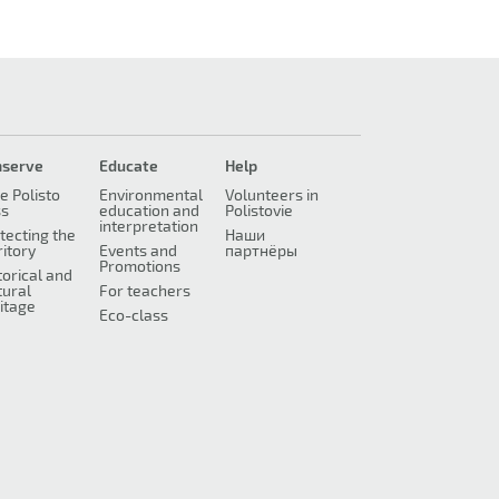
nserve
Educate
Help
e Polisto
Environmental
Volunteers in
ss
education and
Polistovie
interpretation
tecting the
Наши
ritory
Events and
партнёры
Promotions
torical and
tural
For teachers
itage
Eco-class