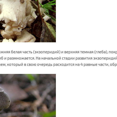
ижняя белая часть (экзоперидий) и верхняя темная (глеба), по
иб и размножается. На начальной стадии развития экзоперидий
м, который в свою очередь расходится на 4 равные части, об