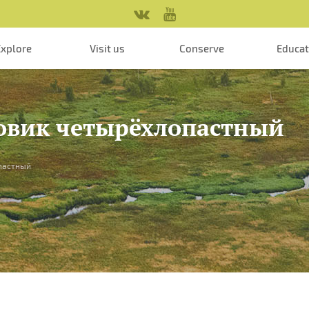
Explore
Visit us
Conserve
Educa
здовик четырёхлопастный
опастный