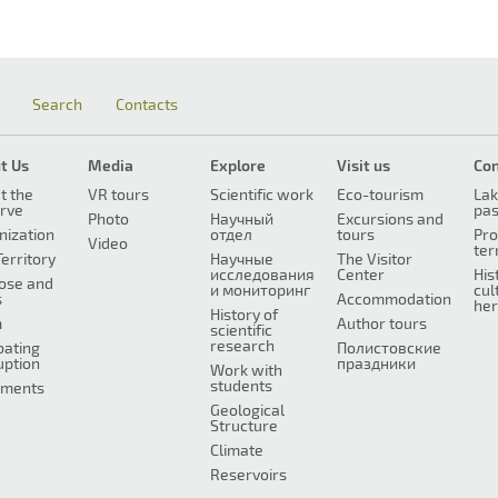
Search
Contacts
t Us
Media
Explore
Visit us
Co
t the
VR tours
Scientific work
Eco-tourism
Lak
rve
pa
Photo
Научный
Excursions and
nization
отдел
tours
Pro
Video
ter
erritory
Научные
The Visitor
исследования
Center
His
ose and
и мониторинг
cul
s
Accommodation
her
History of
m
Author tours
scientific
research
ating
Полистовские
uption
праздники
Work with
students
ments
Geological
Structure
Climate
Reservoirs