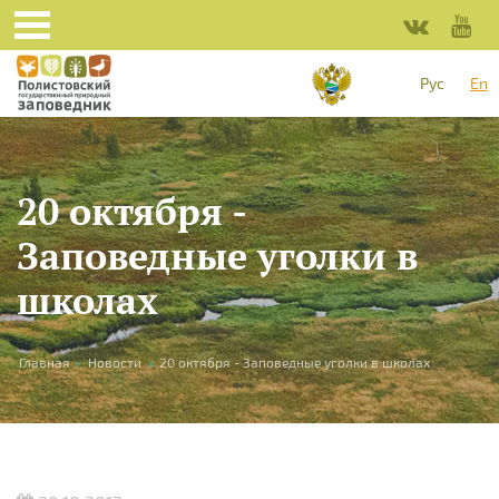
Skip to main content
Рус
En
20 октября -
Заповедные уголки в
школах
You are here
Главная
»
Новости
»
20 октября - Заповедные уголки в школах