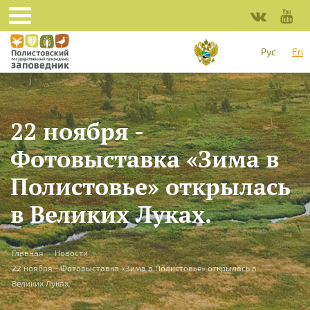
Skip to main content
Рус
En
22 ноября -
Фотовыставка «Зима в
Полистовье» открылась
в Великих Луках.
You are here
Главная
»
Новости
»
22 ноября - Фотовыставка «Зима в Полистовье» открылась в
Великих Луках.