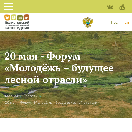
Skip to main content
Рус
En
20 мая - Форум
«Молодёжь – будущее
лесной отрасли»
You are here
Главная
»
Новости
»
20 мая - Форум «Молодёжь – будущее лесной отрасли»