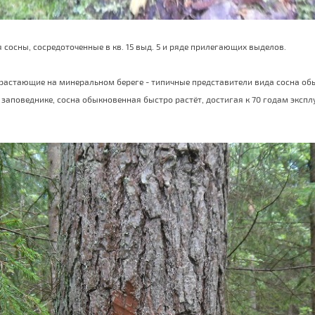
осны, сосредоточенные в кв. 15 выд. 5 и ряде прилегающих выделов.
астающие на минеральном береге - типичные представители вида сосна обыкнов
аповеднике, сосна обыкновенная быстро растёт, достигая к 70 годам экспл