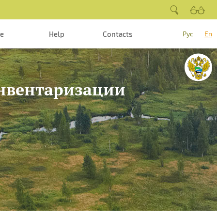
te
Help
Contacts
Рус
En
инвентаризации