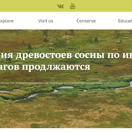
Explore
Visit us
Conserve
Educa
ния древостоев сосны по 
агов продлжаются
 сосны по инвентаризации насекомых-ксилофагов продлжаются