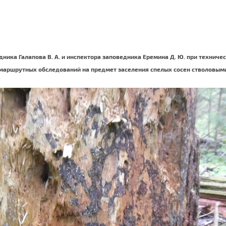
рудника Галапова В. А. и инспектора заповедника Еремина Д. Ю. при техни
 маршрутных обследований на предмет заселения спелых сосен стволовым