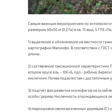
Самым важным мероприятием по энтомологичес
размером 40х50 м (0,2 Га) в кв. 15 выд. 5 ГПЗ 
1) выделение и обозначение на местности гра
картографии Мапинфо. В соответствии с ГОСТ н
длины.
2) составление таксационной характеристики 
втором ярусе ель – 10Е+Б, пдл.- рябина, берескл
кисличник. Почва подзолистая с достаточным 
3) подсчёт фаз развития ксилофагов на ослабл
особи/дерево.Численность отрождающихся лич
4) маркировка свежезаселенных деревьев (С) и 