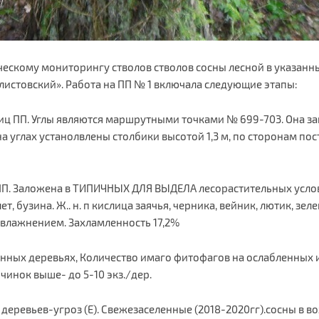
кому мониторингу стволов стволов сосны лесной в указанны
«Полистовский». Работа на ПП № 1 включала следующие этапы:
ниц ПП. Углы являются маршрутными точками № 699-703. Она з
а углах устанолвлены столбики высотой 1,3 м, по сторонам пос
ПП. Заложена в ТИПИЧНЫХ ДЛЯ ВЫДЕЛА лесорастительных условия
ет, бузина. Ж.. н. п кислица заячья, черника, вейник, лютик, зе
увлажнением. Захламленность 17,2%
енных деревьях, Количество имаго фитофагов на ослабленных и
инок выше- до 5-10 экз./дер.
деревьев-угроз (Е). Свежезаселенные (2018-2020гг).сосны в во