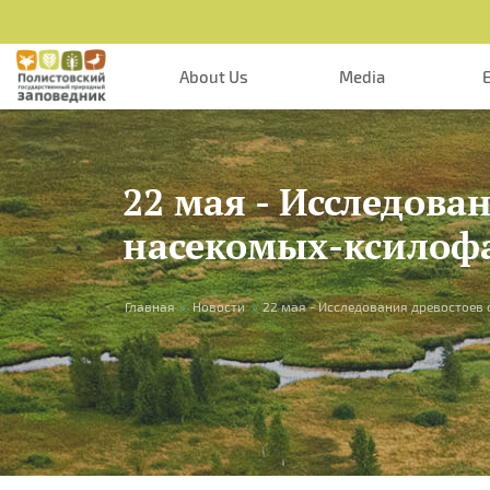
Skip to main content
About Us
Media
22 мая - Исследова
насекомых-ксилоф
You are here
Главная
»
Новости
»
22 мая - Исследования древостоев