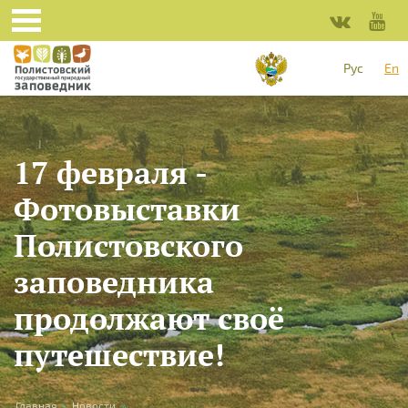
Skip to main content
Рус
En
17 февраля -
Фотовыставки
Полистовского
заповедника
продолжают своё
путешествие!
Главная
»
Новости
»