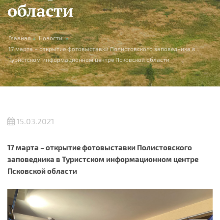
области
You are here
Главная
»
Новости
»
17 марта – открытие фотовыставки Полистовского заповедника в
Туристском информационном центре Псковской области
15.03.2021
17 марта – открытие фотовыставки Полистовского
заповедника в Туристском информационном центре
Псковской области