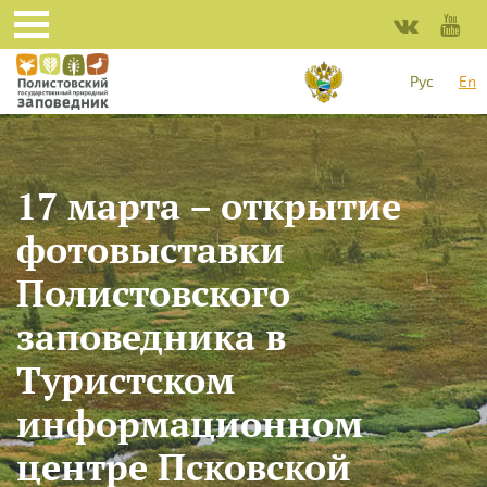
Skip to main content
Рус
En
17 марта – открытие
фотовыставки
Полистовского
заповедника в
Туристском
информационном
центре Псковской