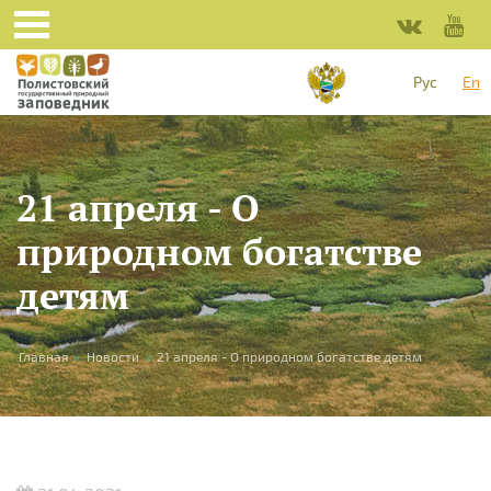
Skip to main content
Рус
En
21 апреля - О
природном богатстве
детям
You are here
Главная
»
Новости
»
21 апреля - О природном богатстве детям