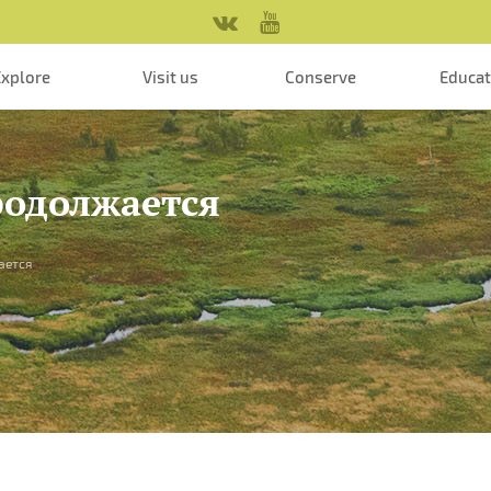
Explore
Visit us
Conserve
Educa
родолжается
ается