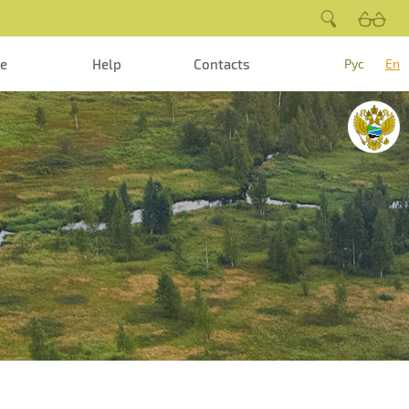
te
Help
Contacts
Рус
En