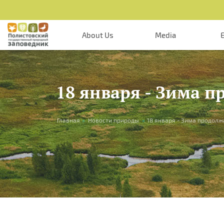
Skip to main content
About Us
Media
18 января - Зима п
You are here
Главная
»
Новости природы
»
18 января - Зима продолж