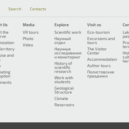
Search
Contacts
t Us
Media
Explore
Visit us
Co
t the
VR tours
Scientific work
Eco-tourism
Lak
rve
pa
Photo
Научный
Excursions and
nization
отдел
tours
Pro
Video
ter
erritory
Научные
The Visitor
исследования
Center
His
ose and
и мониторинг
cul
s
Accommodation
her
History of
m
Author tours
scientific
research
ating
Полистовские
uption
праздники
Work with
students
ments
Geological
Structure
Climate
Reservoirs