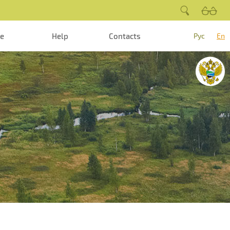
te
Help
Contacts
Рус
En