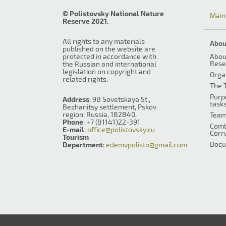
© Polistovsky National Nature
Main
Reserve 2021.
All rights to any materials
Abou
published on the website are
protected in accordance with
Abou
Rese
the Russian and international
legislation on copyright and
Orga
related rights.
The T
Purp
Address
: 9B Sovetskaya St.,
task
Bezhanitsy settlement, Pskov
region, Russia, 182840.
Tea
Phone
: +7 (81141)22-391
Comb
E-mail
:
office@polistovsky.ru
Corr
Tourism
Docu
Department
:
edemvpolisto@gmail.com