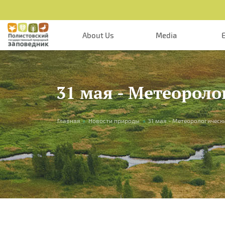
Skip to main content
About Us
Media
31 мая - Метеороло
You are here
Главная
»
Новости природы
»
31 мая - Метеорологическ