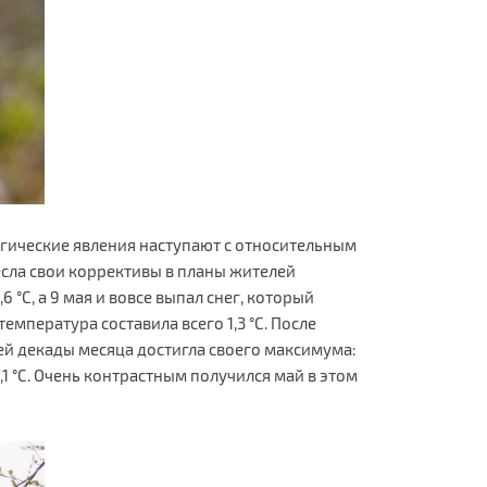
огические явления наступают с относительным
несла свои коррективы в планы жителей
°С, а 9 мая и вовсе выпал снег, который
мпература составила всего 1,3 °С. После
ей декады месяца достигла своего максимума:
,1 °С. Очень контрастным получился май в этом