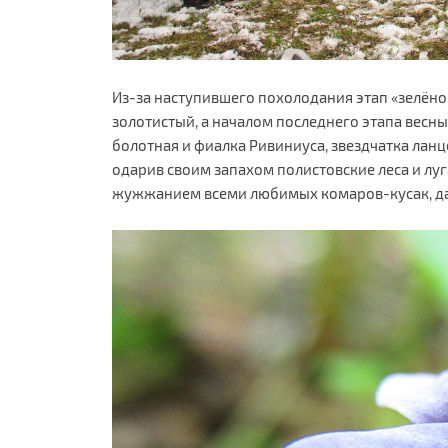
Из-за наступившего похолодания этап «зелёной
золотистый, а началом последнего этапа весны
болотная и фиалка Ривиниуса, звездчатка ланце
одарив своим запахом полистовские леса и луга
жужжанием всеми любимых комаров-кусак, дава