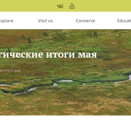
Explore
Visit us
Conserve
Educa
гические итоги мая
ие итоги мая