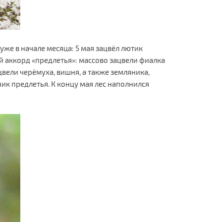
же в начале месяца: 5 мая зацвёл лютик
й аккорд «предлетья»: массово зацвели фиалка
цвели черёмуха, вишня, а также земляника,
ник предлетья. К концу мая лес наполнился