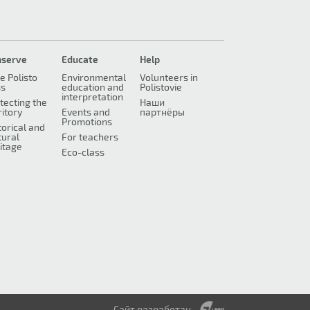
nserve
Educate
Help
e Polisto
Environmental
Volunteers in
ss
education and
Polistovie
interpretation
tecting the
Наши
ritory
Events and
партнёры
Promotions
torical and
tural
For teachers
itage
Eco-class
Сайт разработан