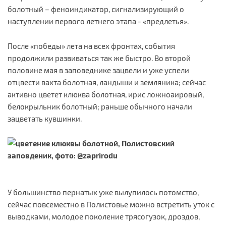
болотный – феноиндикатор, сигнализирующий о
наступлении первого летнего этапа - «предлетья».
После «победы» лета на всех фронтах, события
продолжили развиваться так же быстро. Во второй
половине мая в заповеднике зацвели и уже успели
отцвести вахта болотная, ландыши и земляника; сейчас
активно цветет клюква болотная, ирис ложноаировый,
белокрыльник болотный; раньше обычного начали
зацветать кувшинки.
У большинство пернатых уже вылупилось потомство,
сейчас повсеместно в Полистовье можно встретить уток с
выводками, молодое поколение трясогузок, дроздов,