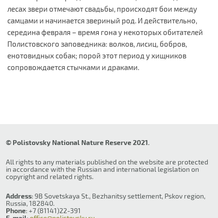
лесах звери отмечают свадьбы, происходят бои между
самцами и начинается звериный род. И действительно,
середина февраля – время гона у некоторых обитателей
Полистовского заповедника: волков, лисиц, бобров,
енотовидных собак; порой этот период у хищников
сопровождается стычками и драками.
© Polistovsky National Nature Reserve 2021.
All rights to any materials published on the website are protected
in accordance with the Russian and international legislation on
copyright and related rights.
Address
: 9B Sovetskaya St., Bezhanitsy settlement, Pskov region,
Russia, 182840.
Phone
: +7 (81141)22-391
E-mail
:
office@polistovsky.ru