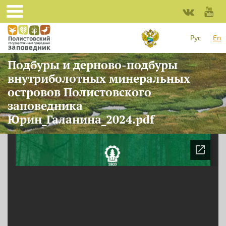
Skip to main content
Рус
En
Подбуры и дерново-подбуры
внутриболотных минеральных
островов Полистовского
заповедника
Юрин_Галанина_2024.pdf