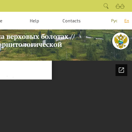
te
Help
Contacts
Рус
En
а верховых болотах //
 орнитологической