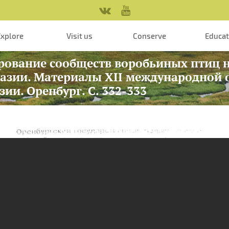
Explore
Visit us
Conserve
Educa
рование сообществ воробьиных птиц н
разии. Материалы XII международной
ии. Оренбург. С. 332-333