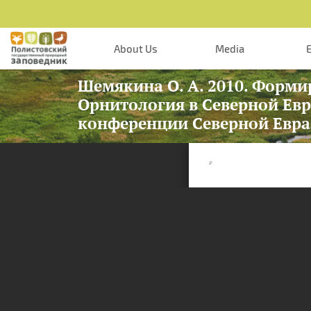
Skip to main content
About Us
Media
Шемякина О. А. 2010. Форми
Орнитология в Северной Ев
конференции Северной Евраз