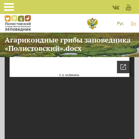
Skip to main content
Рус
En
Агарикоидные грибы заповедника
«Полистовский».docx