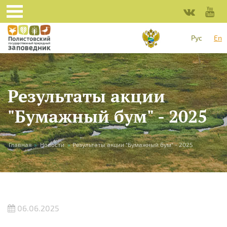
Skip to main content
Рус
En
Результаты акции
"Бумажный бум" - 2025
You are here
Главная
»
Новости
»
Результаты акции "Бумажный бум" - 2025
06.06.2025