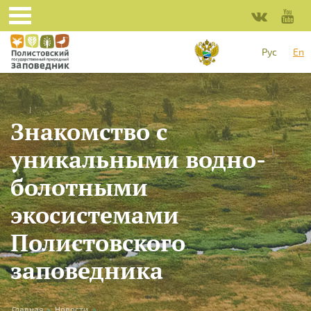
Skip to main content
Рус
En
Знакомство с
уникальными водно-
болотными
экосистемами
Полистовского
заповедника
Главная
»
Новости
»