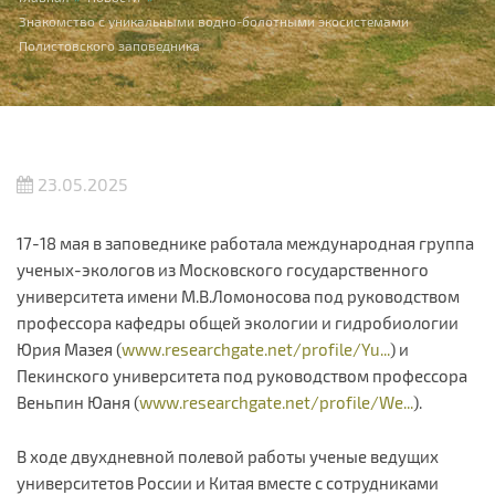
You are here
Знакомство с уникальными водно-болотными экосистемами
Полистовского заповедника
23.05.2025
17-18 мая в заповеднике работала международная группа
ученых-экологов из Московского государственного
университета имени М.В.Ломоносова под руководством
профессора кафедры общей экологии и гидробиологии
Юрия Мазея (
www.researchgate.net/profile/Yu...
) и
Пекинского университета под руководством профессора
Веньпин Юаня (
www.researchgate.net/profile/We...
).
В ходе двухдневной полевой работы ученые ведущих
университетов России и Китая вместе с сотрудниками