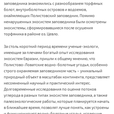
заповедника знакомились с разнообразием торфяных
болот, внутриболотных островов и водоемов,
окаймляющих Полистовский заповедник. Помимо
ненарушенных экосистем заповедника были осмотрены
экосистемы, сформировавшиеся после осушения
торфяника в районе оз. Цевло.
За столь короткий период времени ученые-экологи,
имеющие за плечами богатый опыт исследования
экосистем Евразии, пришли к общему мнению, что
Полистово-Ловатские водно-болотные угодья, особенно
строго охраняемая заповедником часть – уникальный
природный объект в масштабах континента, представляет
несомненный научный и практический интерес.
Долговременные исследования по оценке потоков
углерода в разных типах экосистем заповедника, а также
палеоэкологические работы, которые планируется начать
в ближайшее время, позволят лучше понять, как устроены
и функционируют водно-болотные угодья, играющие