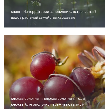
хвощ :: На территории заповедника встречается 7
видов растений семейства Хвощевые
клюква болотная :: клюква болотная ягоды
клюквы благополучно переживают зиму и