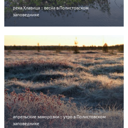
река Хлавица :: весна в Полистовском
заповеднике
апрельские заморозки :: утро в Полистовском
заповеднике