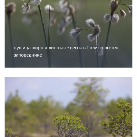
пушица широколистная :: весна в Полистовском
заповеднике