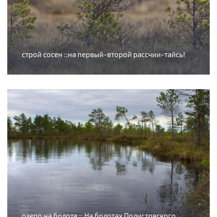
строй сосен ::на первый-второй рассчии-тайсь!
озеро на болоте :: На болотах Полистовского