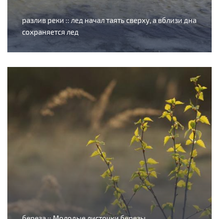
разлив реки :: лед начал таять сверху, а вблизи дна
сохраняется лед
береза :: Молодые листочки березы