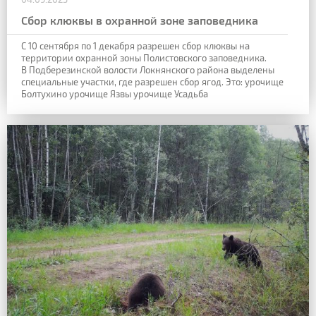
Сбор клюквы в охранной зоне заповедника
С 10 сентября по 1 декабря разрешен сбор клюквы на
территории охранной зоны Полистовского заповедника.
В Подберезинской волости Локнянского района выделены
специальные участки, где разрешен сбор ягод. Это:
урочище
Болтухино
урочище Язвы
урочище Усадьба