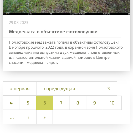
29.08.2023
Медвежата в объективе фотоловушки
Полистовские медвежата попали в объективы фотоловушек!
В ноябре прошлого, 2022 года, в охранной зоне Полистовского
заповедника мы выпустили двух медвежат, подготовленных
для самостоятельной жизни в дикой природе в Центре
спасения медвежат-сирот.
« первая
‹ предыдущая
…
3
4
5
6
7
8
9
10
…
›
»