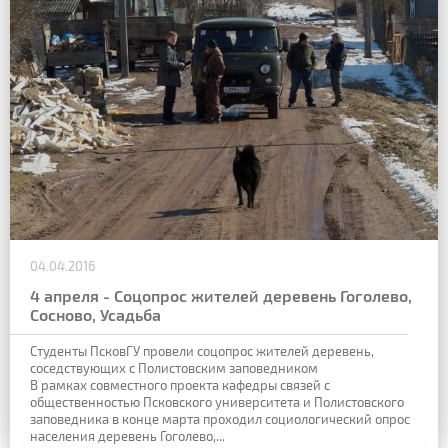
04.04.2016
4 апреля - Соцопрос жителей деревень Гоголево,
Сосново, Усадьба
Студенты ПсковГУ провели соцопрос жителей деревень,
соседствующих с Полистовским заповедником
В рамках совместного проекта кафедры связей с
общественностью Псковского университета и Полистовского
заповедника в конце марта проходил социологический опрос
населения деревень Гоголево,...