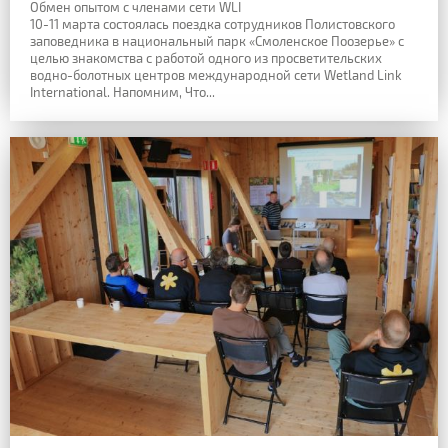
Обмен опытом с членами сети WLI
10-11 марта состоялась поездка сотрудников Полистовского
заповедника в национальный парк «Смоленское Поозерье» с
целью знакомства с работой одного из просветительских
водно-болотных центров международной сети Wetland Link
International. Напомним, Что...