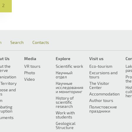
2
n
Search
Contacts
ut Us
Media
Explore
Visit us
Co
ut the
VR tours
Scientific work
Eco-tourism
Lak
erve
pa
Photo
Научный
Excursions and
anization
отдел
tours
Pro
Video
the
Territory
Научные
The Visitor
исследования
Center
His
pose and
и мониторинг
cul
ks
Accommodation
her
History of
m
Author tours
scientific
research
bating
Полистовские
ruption
праздники
Work with
students
uments
Geological
Structure