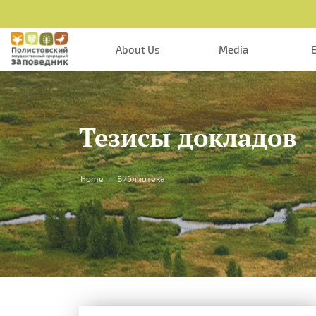
About Us
Media
Тезисы докладов
You
Home
»
Библиотека
are
here