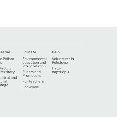
nserve
Educate
Help
e Polisto
Environmental
Volunteers in
ss
education and
Polistovie
interpretation
tecting
Наши
 territory
Events and
партнёры
Promotions
torical and
tural
For teachers
itage
Eco-class