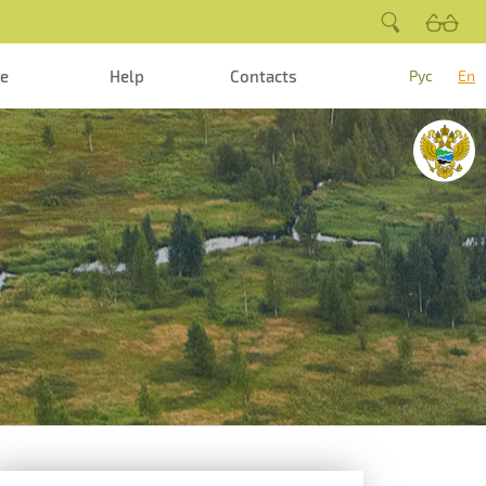
te
Help
Contacts
Рус
En