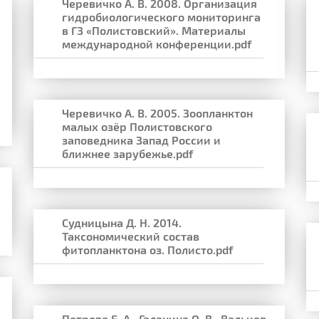
Черевичко А. В. 2008. Организация
гидробиологического мониторинга
в ГЗ «Полистовский». Материалы
международной конференции.pdf
Черевичко А. В. 2005. Зоопланктон
малых озёр Полистовского
заповедника Запад России и
ближнее зарубежье.pdf
Судницына Д. Н. 2014.
Таксономический состав
фитопланктона оз. Полисто.pdf
Петрова Е. А., Галанина О. В., Вальцев