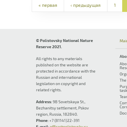
« первая
‹ предыдущая
1
© Polistovsky National Nature
Mai
Reserve 2021.
Abo
All rights to any materials
Abo
published on the website are
Res
protected in accordance with the
Org
Russian and international
The 
legislation on copyright and
Pur
related rights.
tas
Tea
Address
: 9B Sovetskaya St.,
Com
Cor
Bezhanitsy settlement, Pskov
Doc
region, Russia, 182840.
Phone
: +7 (81141)22-391
E-mail
:
office@polistovsky.ru