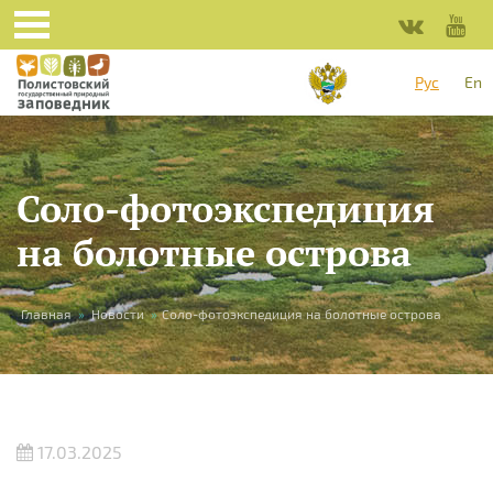
Перейти к основному содержанию
Рус
En
Соло-фотоэкспедиция
на болотные острова
Вы здесь
Главная
»
Новости
»
Соло-фотоэкспедиция на болотные острова
17.03.2025