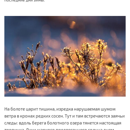
На болоте царит тишина, изредка нарушаемая шумом
ветра в кронах редких сосен. Тут и там встречаются заячьи
следы: вдоль берега болотного озера тянется настоящая
тропинка. Лучи жаркого предвесеннего солнца днем