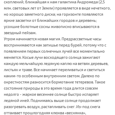
скоплений; ближайшая к нам галактика Андромеда (2,5
млн. световых лет от Земли) проявляется в виде нечеткого,
но хорошо заметного диска; на горизонте появляются
яркие засветки от ближайших городов и деревень;
усохшие болотные сосны живописно вписываются в
звездный пейзаж.
Утром начинается новая магия. Предрассветные часы
воспринимаются как затишье перед бурей, потому что с
появлением первых солнечных лучей все моментально
меняется. Косые лучи восходящего солнца зажигают
каждую мельчайшую ледяную каплю на ветвях деревьев,
листьях и траве. Все начинает переливаться и светиться
каким-то особенным внутренним светом. Далеко по
окрестностям разносится бормотание тетеревов. Такое
состояние природы в это время года длится совсем
недолго - жаркое весеннее солнце быстро испаряет
ледяной иней. Поднимаясь выше солнце продолжает
разогревать воздух, растапливать снег. Из-под снега
оттаивает прошлогодняя клюква «веснянка»,