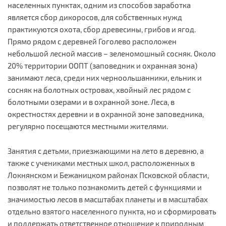
населенных пунктах, одним из способов заработка
является сбор дикоросов, для собственных нужд
практикуются охота, сбор древесины, грибов и ягод.
Прямо рядом с деревней Гоголево расположен
небольшой лесной массив – зеленомошный сосняк. Около
20% территории ООПТ (заповедник и охранная зона)
занимают леса, среди них черноольшанники, ельник и
сосняк на болотных островах, хвойный лес рядом с
болотными озерами и в охранной зоне. Леса, в
окрестностях деревни и в охранной зоне заповедника,
регулярно посещаются местными жителями.
Занятия с детьми, приезжающими на лето в деревню, а
также с учениками местных школ, расположенных в
Локнянском и Бежаницком районах Псковской области,
позволят не только познакомить детей с функциями и
значимостью лесов в масштабах планеты и в масштабах
отдельно взятого населенного пункта, но и сформировать
и поддержать ответственное отношение к природным