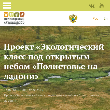
Перейти к основному содержанию
Рус
En
Проект «Экологический
класс под открытым
небом «Полистовье на
ладони»
Вы здесь
Главная
»
Наши проекты
»
Проект «Экологический класс под открытым небом «Полистовье на
ладони»