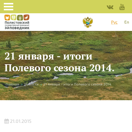
Перейти к основному содержанию
Рус
En
21 января - итоги
Полевого сезона 2014.
Вы здесь
Главная
»
Новости
»
21 января - итоги Полевого сезона 2014.
21.01.2015