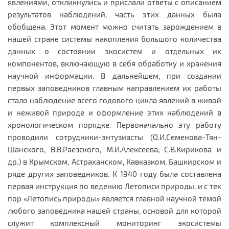
явлениями, откликнулись и прислали ответы с описанием
результатов наблюдений, часть этих данных была
обобщена. Этот момент можно считать зарождением в
нашей стране системы накопления большого количества
данных о состоянии экосистем и отдельных их
компонентов, включающую в себя обработку и хранения
научной информации. В дальнейшем, при создании
первых заповедников главным направлением их работы
стало наблюдение всего годового цикла явлений в живой
и неживой природе и оформление этих наблюдений в
хронологическом порядке. Первоначально эту работу
проводили сотрудники-энтузиасты (О.И.Семенова-Тян-
Шанского, В.В.Раезского, М.И.Алексеева, С.В.Кирикова и
др.) в Крымском, Астраханском, Кавказком, Башкирском и
ряде других заповедников. К 1940 году была составлена
первая инструкция по ведению Летописи природы, и с тех
пор «Летопись природы» является главной научной темой
любого заповедника нашей страны, основой для которой
служит комплексный мониторинг экосистемы