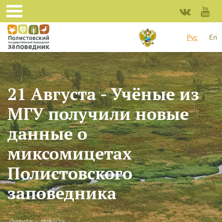
Перейти к основному содержанию
Рус
En
21 Августа - Учёные из
МГУ получили новые
данные о
миксомицетах
Полистовского
заповедника
Главная
»
Новости
»