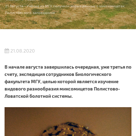
Вы здесь
21 Августа - Учёные из МГУ получили новые данные о миксомицетах
Полистовского заповедника
21.08.2020
В начале августа завершилась очередная, уже третья по
счету, экспедиция сотрудников Биологического
факультета МГУ, целью которой является изучение
видового разнообразия миксомицетов Полистово-
Ловатской болотной системы.