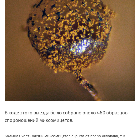
В ходе этого выезда было собрано около 460 образцов
спороношений миксомицетов.
Большая часть жизни миксомицетов скрыта от взора человека, т.к.