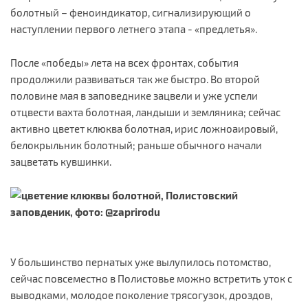
болотный – феноиндикатор, сигнализирующий о
наступлении первого летнего этапа - «предлетья».
После «победы» лета на всех фронтах, события
продолжили развиваться так же быстро. Во второй
половине мая в заповеднике зацвели и уже успели
отцвести вахта болотная, ландыши и земляника; сейчас
активно цветет клюква болотная, ирис ложноаировый,
белокрыльник болотный; раньше обычного начали
зацветать кувшинки.
У большинство пернатых уже вылупилось потомство,
сейчас повсеместно в Полистовье можно встретить уток с
выводками, молодое поколение трясогузок, дроздов,