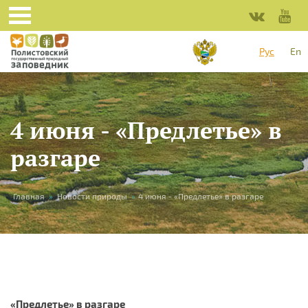
Перейти к основному содержанию
Рус
En
4 июня - «Предлетье» в
разгаре
Вы здесь
Главная
»
Новости природы
»
4 июня - «Предлетье» в разгаре
«Предлетье» в разгаре