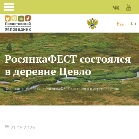
Перейти к основному содержанию
Рус
En
РосянкаФЕСТ состоялся
в деревне Цевло
Вы здесь
Главная
»
Новости
»
РосянкаФЕСТ состоялся в деревне Цевло
21.06.2026