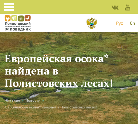
Перейти к основному содержанию
Рус
En
Европейская осока*
найдена в
Полистовских лесах!
Вы здесь
Главная
»
Новости
»
Европейская осока* найдена в Полистовских лесах!