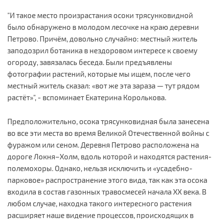
"И такое место произрастания осоки трясунковидной
было обнаружено в молодом лесочке на краю деревни
Петрово. Причём, довольно случайно: местный житель
заподозрил ботаника в нездоровом интересе к своему
огороду, завязалась беседа. Были предъявлены
фотографии растений, которые мы ищем, после чего
местный житель сказал: «вот же эта зараза — тут рядом
растёт»", - вспоминает Екатерина Королькова.
Предположительно, осока трясунковидная была занесена
во все эти места во время Великой Отечественной войны с
фуражом или сеном. Деревня Петрово расположена на
дороге Локня–Холм, вдоль которой и находятся растения-
полемохоры. Однако, нельзя исключить и «усадебно-
парковое» распространение этого вида, так как эта осока
входила в состав газонных травосмесей начала XX века. В
любом случае, находка такого интересного растения
расширяет наше видение процессов, происходящих в