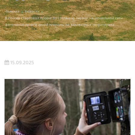
Вы здесь
Главная
»
Новости
»
В России стартовал проект по созданию первой национальной сети
фотомониторинга дикой природы на заповедных территориях
15.09.2025