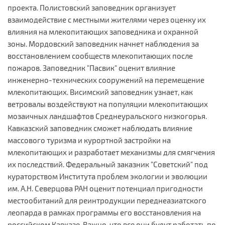
проекта. Полистовский заповедник организует
взаимодействие с местными жителями через оценку их
влияния на млекопитающих заповедника и охранной
зоны. Мордовский заповедник начнет наблюдения за
восстановлением сообществ млекопитающих после
пожаров. Заповедник "Пасвик" оценит влияние
инженерно-технических сооружений на перемещение
млекопитающих. Висимский заповедник узнает, как
ветровалы воздействуют на популяции млекопитающих
мозаичных ландшафтов Среднеуральского низкогорья.
Кавказский заповедник сможет наблюдать влияние
массового туризма и курортной застройки на
млекопитающих и разработает механизмы для смягчения
их последствий. Федеральный заказник "Советский" под
кураторством Института проблем экологии и эволюции
им. А.Н. Северцова РАН оценит потенциал пригодности
местообитаний для реинтродукции переднеазиатского
леопарда в рамках программы его восстановления на
российском Кавказе. Важно, что все они будут работать по