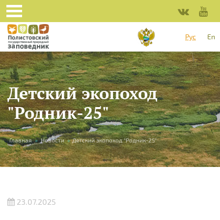
Перейти к основному содержанию
Рус
En
Детский экопоход
"Родник-25"
Вы здесь
Главная
»
Новости
»
Детский экопоход "Родник-25"
23.07.2025