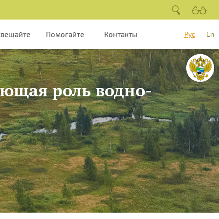
свещайте
Помогайте
Контакты
Рус
En
ющая роль водно-