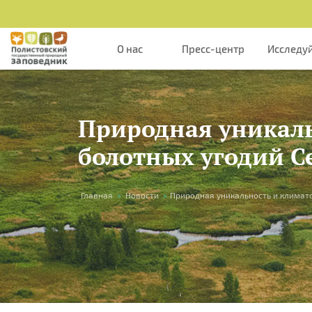
Перейти к основному содержанию
О нас
Пресс-центр
Исследу
Природная уникаль
болотных угодий С
Вы здесь
Главная
»
Новости
»
Природная уникальность и климат