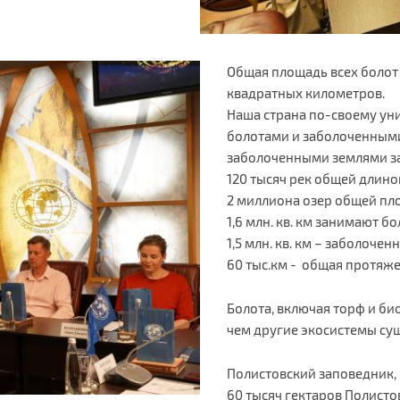
Общая площадь всех болот
квадратных километров.
Наша страна по-своему ун
болотами и заболоченными
заболоченными землями з
120 тысяч рек общей длиной
2 миллиона озер общей пло
1,6 млн. кв. км занимают бо
1,5 млн. кв. км – заболочен
60 тыс.км - общая протяж
Болота, включая торф и би
чем другие экосистемы су
Полистовский заповедник, 
60 тысяч гектаров Полисто