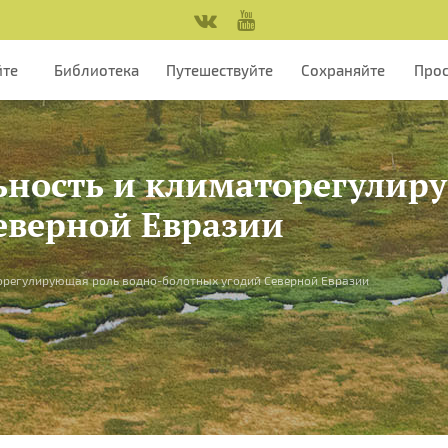
йте
Библиотека
Путешествуйте
Сохраняйте
Про
ность и климаторегулиру
еверной Евразии
орегулирующая роль водно-болотных угодий Северной Евразии