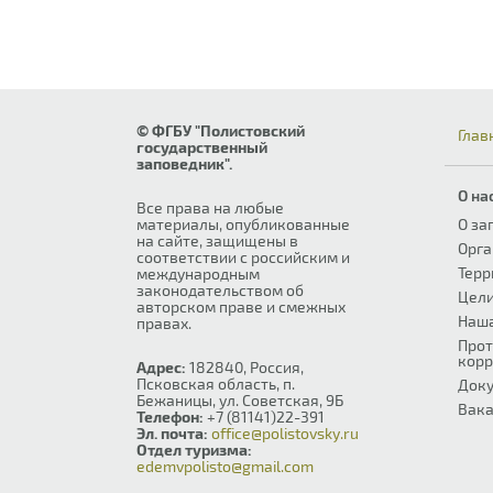
© ФГБУ "Полистовский
Глав
государственный
заповедник".
О на
Все права на любые
материалы, опубликованные
О за
на сайте, защищены в
Орга
соответствии с российским и
Терр
международным
законодательством об
Цели
авторском праве и смежных
Наш
правах.
Прот
корр
Адрес:
182840, Россия,
Псковская область, п.
Док
Бежаницы, ул. Советская, 9Б
Вака
Телефон:
+7 (81141)22-391
Эл. почта:
office@polistovsky.ru
Отдел туризма:
edemvpolisto@gmail.com