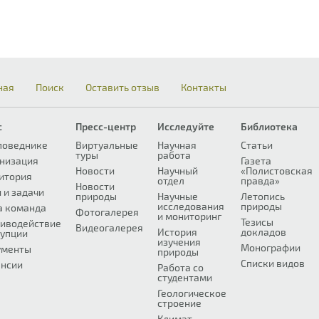
ная
Поиск
Оставить отзыв
Контакты
с
Пресс-центр
Исследуйте
Библиотека
поведнике
Виртуальные
Научная
Статьи
туры
работа
низация
Газета
Новости
Научный
«Полистовская
итория
отдел
правда»
Новости
 и задачи
природы
Научные
Летопись
исследования
природы
а команда
Фотогалерея
и мониторинг
Тезисы
иводействие
Видеогалерея
История
докладов
упции
изучения
Монографии
ументы
природы
Списки видов
нсии
Работа со
студентами
Геологическое
строение
Климат