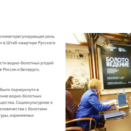
и климаторегулирующая роль
л в Штаб-квартире Русского
сти водно-болотных угодий
 России и Беларуси,
 было подчеркнуто в
ение водно-болотных
щества. Социокультурное и
еловечества с болотами
туры, охраняемых