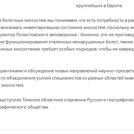
крупнейших в Европе.
м болотных экосистем мы понимаем, что есть потребность в р
рганизовать инвентаризацию состояния экосистем, поскольку 
иректор Полистовского заповедника - Конечно, это не пригов
ие функционирования эталонных ненарушенных болот, также в
ожных экосистемах требует особых подходов, чтобы не навред
практиками и обсуждение новых направлений научно-просвети
и объединения усилий специалистов из разных областей знан
 экосистем.
ступило Томское областное отделение Русского географическ
рафического общества.