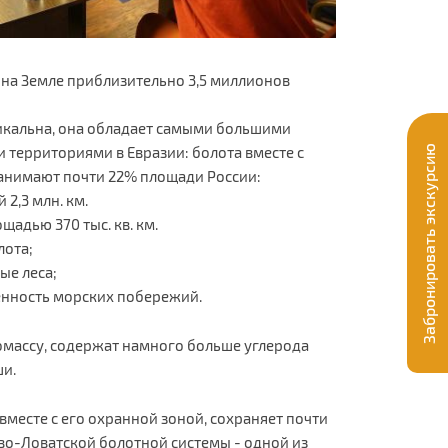
 на Земле приблизительно 3,5 миллионов
икальна, она обладает самыми большими
Забронировать экскурсию
 территориями в Евразии: болота вместе с
анимают почти 22% площади России:
 2,3 млн. км.
щадью 370 тыс. кв. км.
лота;
ные леса;
енность морских побережий.
омассу, содержат намного больше углерода
ши.
вместе с его охранной зоной, сохраняет почти
во-Ловатской болотной системы - одной из