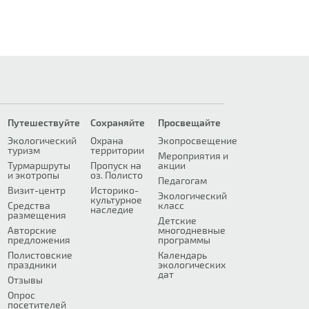
Путешествуйте
Сохраняйте
Просвещайте
Экологический
Охрана
Экопросвещение
туризм
территории
Мероприятия и
Турмаршруты
Пропуск на
акции
и экотропы
оз. Полисто
Педагогам
Визит-центр
Историко-
Экологический
культурное
Средства
класс
наследие
размещения
Детские
Авторские
многодневные
предложения
программы
Полистовские
Календарь
праздники
экологических
дат
Отзывы
Опрос
посетителей