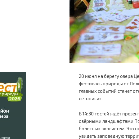
20 июня на берегу озера Ц
фестиваль природы от Поли
главных событий станет о
летописи».
В 14:30 гостей ждёт презе
озёрными ландшафтами Пол
болотных экосистем. Это н
увидеть заповедную террит