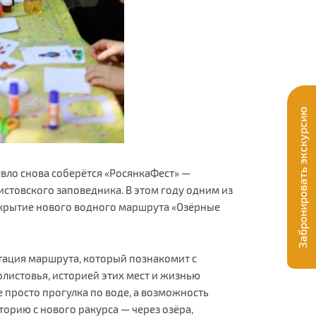
Забронировать экскурсию
евло снова соберётся «РосянкаФест» —
стовского заповедника. В этом году одним из
ткрытие нового водного маршрута «Озёрные
нтация маршрута, который познакомит с
истовья, историей этих мест и жизнью
е просто прогулка по воде, а возможность
орию с нового ракурса — через озёра,