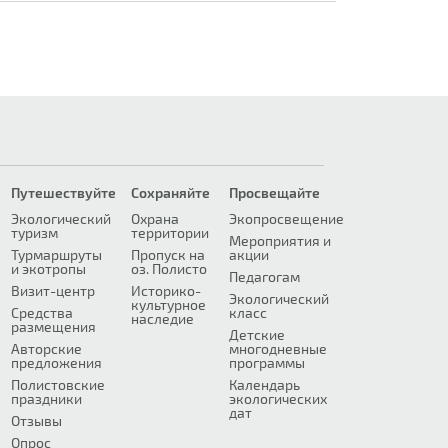
Путешествуйте
Сохраняйте
Просвещайте
Экологический
Охрана
Экопросвещение
туризм
территории
Мероприятия и
Турмаршруты
Пропуск на
акции
и экотропы
оз. Полисто
Педагогам
Визит-центр
Историко-
Экологический
культурное
Средства
класс
наследие
размещения
Детские
Авторские
многодневные
предложения
программы
Полистовские
Календарь
праздники
экологических
дат
Отзывы
Опрос