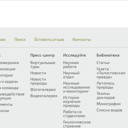
ная
Поиск
Оставить отзыв
Контакты
с
Пресс-центр
Исследуйте
Библиотека
поведнике
Виртуальные
Научная
Статьи
туры
работа
низация
Газета
Новости
Научный
«Полистовская
итория
отдел
правда»
Новости
 и задачи
природы
Научные
Летопись
исследования
природы
а команда
Фотогалерея
и мониторинг
Тезисы
иводействие
Видеогалерея
История
докладов
упции
изучения
Монографии
ументы
природы
Списки видов
нсии
Работа со
студентами
Геологическое
строение