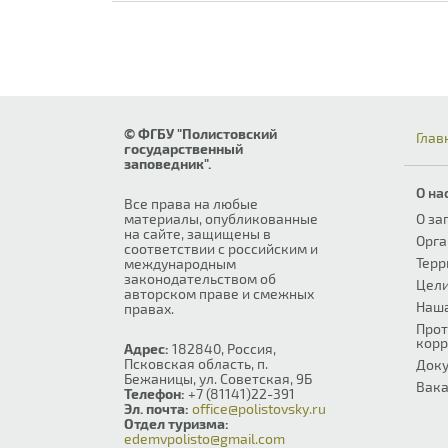
© ФГБУ "Полистовский
Глав
государственный
заповедник".
О на
Все права на любые
материалы, опубликованные
О за
на сайте, защищены в
Орга
соответствии с российским и
Терр
международным
законодательством об
Цели
авторском праве и смежных
Наш
правах.
Прот
корр
Адрес:
182840, Россия,
Псковская область, п.
Док
Бежаницы, ул. Советская, 9Б
Вака
Телефон:
+7 (81141)22-391
Эл. почта:
office@polistovsky.ru
Отдел туризма:
edemvpolisto@gmail.com