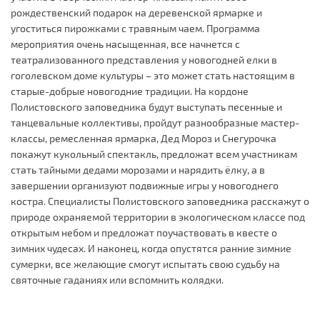
рождественский подарок на деревенской ярмарке и
угоститься пирожками с травяным чаем. Программа
мероприятия очень насыщенная, все начнется с
театрализованного представления у новогодней елки в
гоголевском доме культуры – это может стать настоящим в
старые-добрые новогодние традиции. На кордоне
Полистовского заповедника будут выступать песенные и
танцевальные коллективы, пройдут разнообразные мастер-
классы, ремесленная ярмарка, Дед Мороз и Снегурочка
покажут кукольный спектакль, предложат всем участникам
стать тайными дедами морозами и нарядить ёлку, а в
завершении организуют подвижные игры у новогоднего
костра. Специалисты Полистовского заповедника расскажут о
природе охраняемой территории в экологическом классе под
открытым небом и предложат поучаствовать в квесте о
зимних чудесах. И наконец, когда опустятся ранние зимние
сумерки, все желающие смогут испытать свою судьбу на
святочные гаданиях или вспомнить колядки.