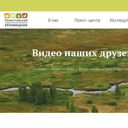
Перейти к основному содержанию
О нас
Пресс-центр
Исследу
Видео наших друзе
Вы здесь
Главная
»
Видеогалерея
»
Видео наших друзей и партне