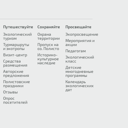
Путешествуйте
Сохраняйте
Просвещайте
Экологический
Охрана
Экопросвещение
туризм
территории
Мероприятия и
Турмаршруты
Пропуск на
акции
и экотропы
оз. Полисто
Педагогам
Визит-центр
Историко-
Экологический
культурное
Средства
класс
наследие
размещения
Детские
Авторские
многодневные
предложения
программы
Полистовские
Календарь
праздники
экологических
дат
Отзывы
Опрос
посетителей