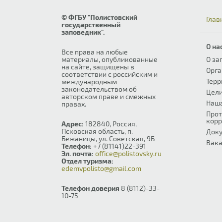
© ФГБУ "Полистовский
Глав
государственный
заповедник".
О на
Все права на любые
материалы, опубликованные
О за
на сайте, защищены в
Орга
соответствии с российским и
Терр
международным
законодательством об
Цели
авторском праве и смежных
Наш
правах.
Прот
корр
Адрес:
182840, Россия,
Псковская область, п.
Док
Бежаницы, ул. Советская, 9Б
Вака
Телефон:
+7 (81141)22-391
Эл. почта:
office@polistovsky.ru
Отдел туризма:
edemvpolisto@gmail.com
Телефон доверия
8 (8112)-33-
10-75