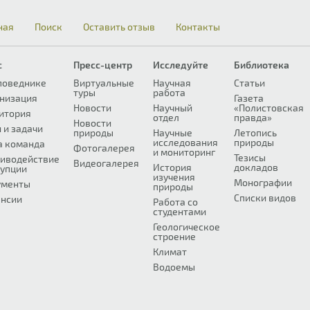
ная
Поиск
Оставить отзыв
Контакты
с
Пресс-центр
Исследуйте
Библиотека
поведнике
Виртуальные
Научная
Статьи
туры
работа
низация
Газета
Новости
Научный
«Полистовская
итория
отдел
правда»
Новости
 и задачи
природы
Научные
Летопись
исследования
природы
а команда
Фотогалерея
и мониторинг
Тезисы
иводействие
Видеогалерея
История
докладов
упции
изучения
Монографии
ументы
природы
Списки видов
нсии
Работа со
студентами
Геологическое
строение
Климат
Водоемы