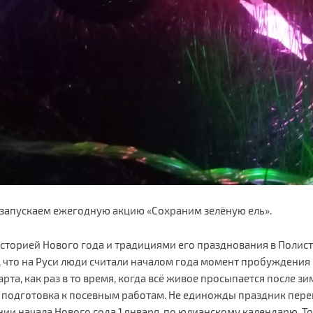
запускаем ежегодную акцию «Сохраним зелёную ель».
историей Нового года и традициями его празднования в Полист
я, что на Руси люди считали началом года момент пробуждения
та, как раз в то время, когда всё живое просыпается после зи
 подготовка к посевным работам. Не единожды праздник перено
ании начала Нового года 1 января, по юлианскому календарю. Т