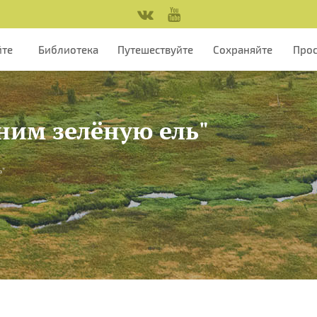
йте
Библиотека
Путешествуйте
Сохраняйте
Про
аним зелёную ель"
ь"