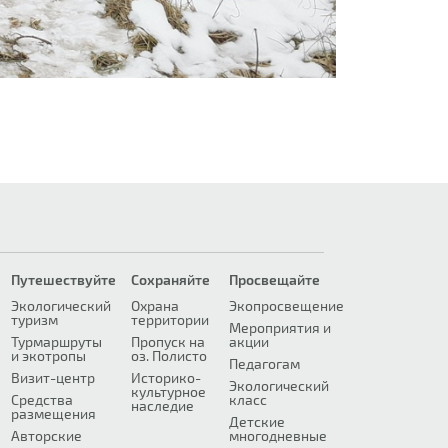
Путешествуйте
Сохраняйте
Просвещайте
Экологический
Охрана
Экопросвещение
туризм
территории
Мероприятия и
Турмаршруты
Пропуск на
акции
и экотропы
оз. Полисто
Педагогам
Визит-центр
Историко-
Экологический
культурное
Средства
класс
наследие
размещения
Детские
Авторские
многодневные