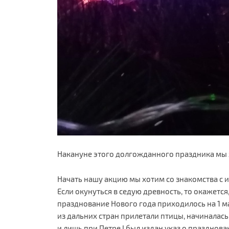
Накануне этого долгожданного праздника мы 
Начать нашу акцию мы хотим со знакомства с 
Если окунуться в седую древность, то окажетс
празднование Нового года приходилось на 1 мар
из дальних стран прилетали птицы, начиналась
и лишь при Петре I был издан указ о празднов