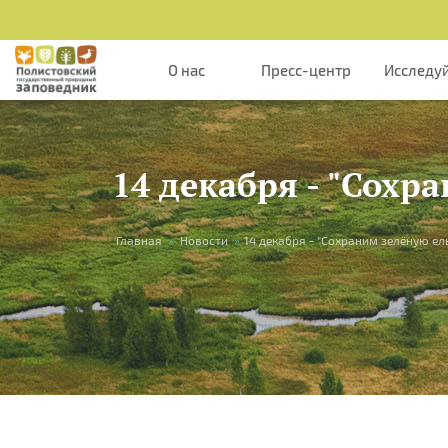
Перейти к основному содержанию
О нас
Пресс-центр
Исследу
14 декабря - "Сохр
Вы здесь
Главная
»
Новости
»
14 декабря - "Сохраним зелёную ел