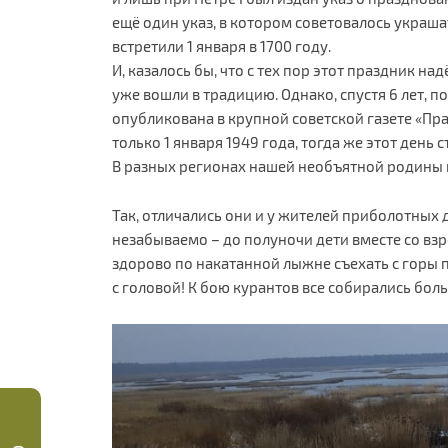
ещё один указ, в котором советовалось украш
встретили 1 января в 1700 году.
И, казалось бы, что с тех пор этот праздник н
уже вошли в традицию. Однако, спустя 6 лет, п
опубликована в крупной советской газете «Пра
только 1 января 1949 года, тогда же этот день 
В разных регионах нашей необъятной родины 
Так, отличались они и у жителей приболотных 
незабываемо – до полуночи дети вместе со взро
здорово по накатанной лыжне съехать с горы п
с головой! К бою курантов все собирались бол