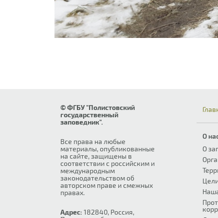
© ФГБУ "Полистовский
Глав
государственный
заповедник".
О на
Все права на любые
материалы, опубликованные
О за
на сайте, защищены в
Орга
соответствии с российским и
Терр
международным
законодательством об
Цели
авторском праве и смежных
Наш
правах.
Прот
корр
Адрес:
182840, Россия,