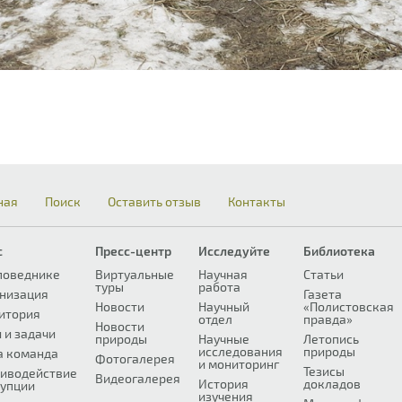
ная
Поиск
Оставить отзыв
Контакты
с
Пресс-центр
Исследуйте
Библиотека
поведнике
Виртуальные
Научная
Статьи
туры
работа
низация
Газета
Новости
Научный
«Полистовская
итория
отдел
правда»
Новости
 и задачи
природы
Научные
Летопись
исследования
природы
а команда
Фотогалерея
и мониторинг
Тезисы
иводействие
Видеогалерея
История
докладов
упции
изучения