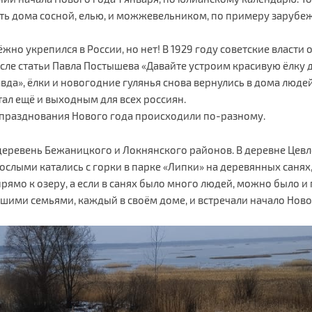
ать дома сосной, елью, и можжевельником, по примеру зарубеж
адёжно укрепился в России, но нет! В 1929 году советские влас
осле статьи Павла Постышева «Давайте устроим красивую ёлку д
вда», ёлки и новогодние гулянья снова вернулись в дома люд
стал ещё и выходным для всех россиян.
празднования Нового года происходили по-разному.
деревень Бежаницкого и Локнянского районов. В деревне Цевло
слыми катались с горки в парке «Липки» на деревянных санях, 
рямо к озеру, а если в санях было много людей, можно было и 
ьшими семьями, каждый в своём доме, и встречали начало Ново