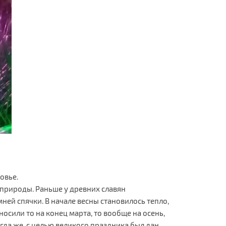
овье.
 природы. Раньше у древних славян
мней спячки. В начале весны становилось тепло,
сили то на конец марта, то вообще на осень,
огда же, с целью великого праздника был дан