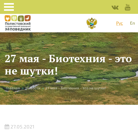
Перейти к основному содержанию
Рус
En
27 мая - Биотехния - это
не шутки!
Вы здесь
Главная
»
Новости
»
27 мая - Биотехния - это не шутки!
27.05.2021