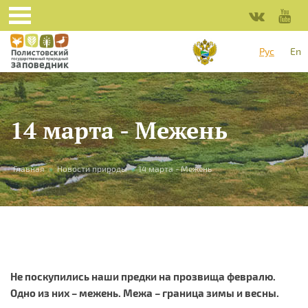
Перейти к основному содержанию
Рус
En
14 марта - Межень
Вы здесь
Главная
»
Новости природы
»
14 марта - Межень
Не поскупились наши предки на прозвища февралю.
Одно из них – межень. Межа – граница зимы и весны.