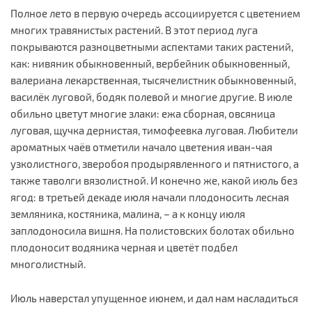
Полное лето в первую очередь ассоциируется с цветением
многих травянистых растений. В этот период луга
покрываются разноцветными аспектами таких растений,
как: нивяник обыкновенный, вербейник обыкновенный,
валериана лекарственная, тысячелистник обыкновенный,
василёк луговой, бодяк полевой и многие другие. В июле
обильно цветут многие злаки: ежа сборная, овсяница
луговая, щучка дернистая, тимофеевка луговая. Любители
ароматных чаёв отметили начало цветения иван-чая
узколистного, зверобоя продырявленного и пятнистого, а
также таволги вязолистной. И конечно же, какой июль без
ягод: в третьей декаде июля начали плодоносить лесная
земляника, костяника, малина, – а к концу июля
заплодоносила вишня. На полистовских болотах обильно
плодоносит водяника черная и цветёт подбел
многолистный.
Июль наверстал упущенное июнем, и дал нам насладиться