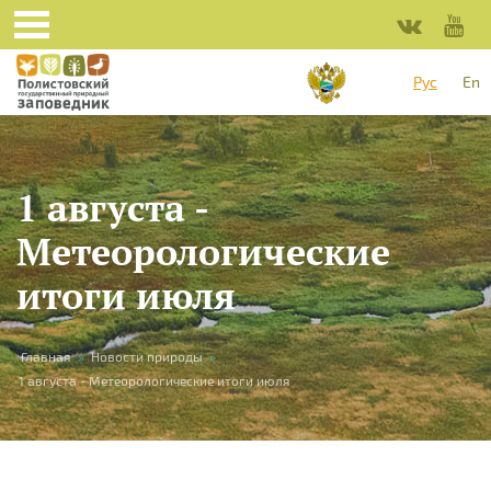
Перейти к основному содержанию
Рус
En
1 августа -
Метеорологические
итоги июля
Вы здесь
Главная
»
Новости природы
»
1 августа - Метеорологические итоги июля