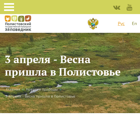
Перейти к основному содержанию
Рус
En
3 апреля - Весна
пришла в Полистовье
Вы здесь
Главная
»
Новости природы
»
3 апреля - Весна пришла в Полистовье