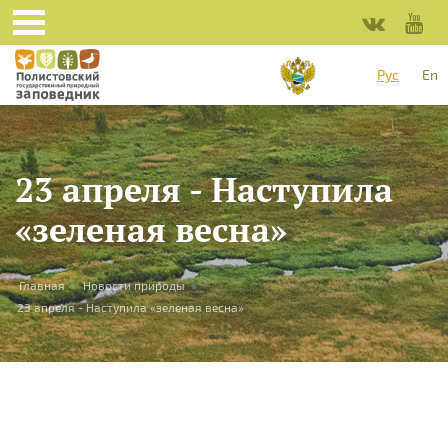
Перейти к основному содержанию
Рус
En
23 апреля - Наступила
«зеленая весна»
Вы здесь
Главная
»
Новости природы
»
23 апреля - Наступила «зеленая весна»