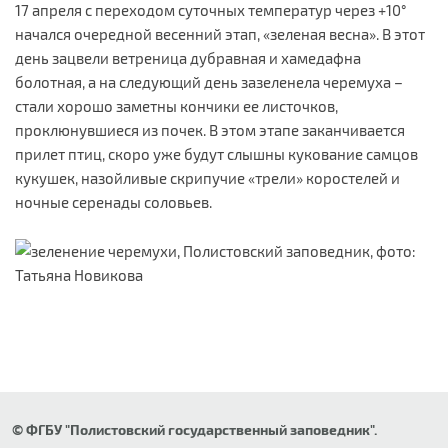
17 апреля с переходом суточных температур через +10°
начался очередной весенний этап, «зеленая весна». В этот
день зацвели ветреница дубравная и хамедафна
болотная, а на следующий день зазеленела черемуха –
стали хорошо заметны кончики ее листочков,
проклюнувшиеся из почек. В этом этапе заканчивается
прилет птиц, скоро уже будут слышны кукование самцов
кукушек, назойливые скрипучие «трели» коростелей и
ночные серенады соловьев.
© ФГБУ "Полистовский государственный заповедник".