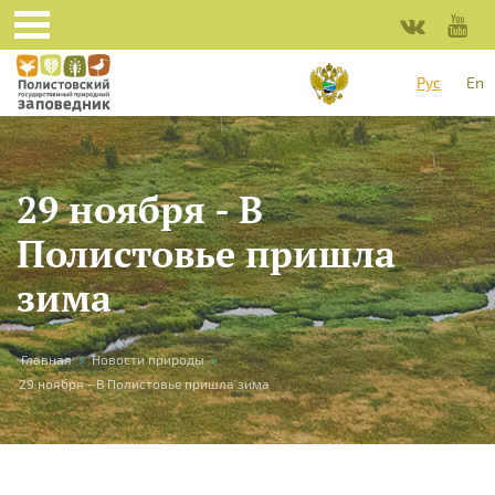
Перейти к основному содержанию
Рус
En
29 ноября - В
Полистовье пришла
зима
Вы здесь
Главная
»
Новости природы
»
29 ноября - В Полистовье пришла зима