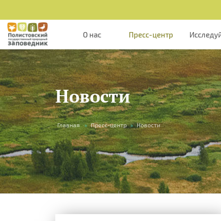
О нас
Пресс-центр
Исследу
Новости
Вы
Главная
»
Пресс-центр
»
Новости
здесь