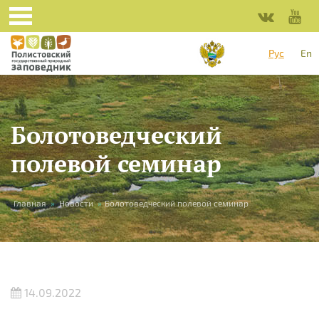
Перейти к основному содержанию
Рус
En
Болотоведческий
полевой семинар
Вы здесь
Главная
»
Новости
»
Болотоведческий полевой семинар
14.09.2022