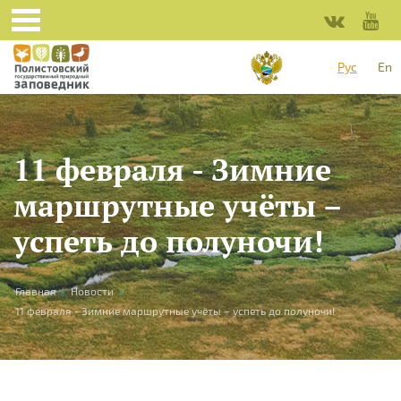
Перейти к основному содержанию
Рус
En
11 февраля - Зимние
маршрутные учёты –
успеть до полуночи!
Вы здесь
Главная
»
Новости
»
11 февраля - Зимние маршрутные учёты – успеть до полуночи!