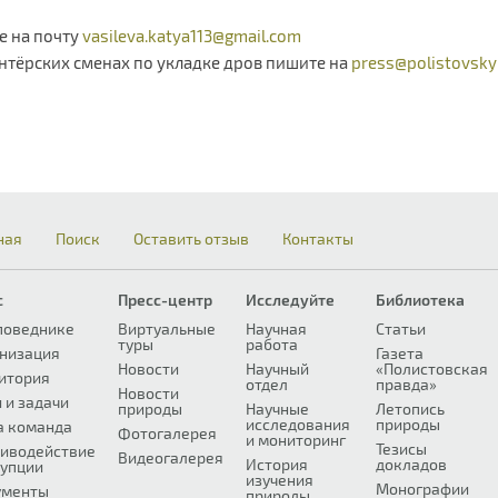
е на почту
vasileva.katya113@gmail.com
нтёрских сменах по укладке дров пишите на
press@polistovsky
ная
Поиск
Оставить отзыв
Контакты
с
Пресс-центр
Исследуйте
Библиотека
поведнике
Виртуальные
Научная
Статьи
туры
работа
низация
Газета
Новости
Научный
«Полистовская
итория
отдел
правда»
Новости
 и задачи
природы
Научные
Летопись
исследования
природы
а команда
Фотогалерея
и мониторинг
Тезисы
иводействие
Видеогалерея
История
докладов
упции
изучения
Монографии
ументы
природы