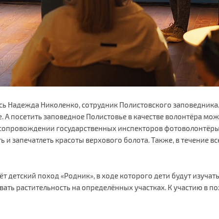
ь Надежда Николенко, сотрудник Полистовского заповедника. 
 А посетить заповедное Полистовье в качестве волонтёра можн
В сопровождении государственных инспекторов фотоволонтёр
ь и запечатлеть красоты верхового болота. Также, в течение в
йдёт детский поход «Родник», в ходе которого дети будут изуч
вать растительность на определённых участках. К участию в 