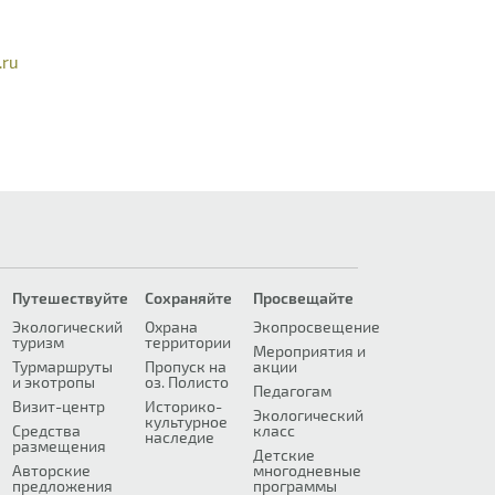
.ru
Путешествуйте
Сохраняйте
Просвещайте
Экологический
Охрана
Экопросвещение
туризм
территории
Мероприятия и
Турмаршруты
Пропуск на
акции
и экотропы
оз. Полисто
Педагогам
Визит-центр
Историко-
Экологический
культурное
Средства
класс
наследие
размещения
Детские
Авторские
многодневные
предложения
программы