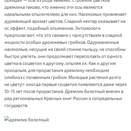
орхидеи — осы из рода эвменес. Строение цветков
дремлика таково, что именно эти осы являются
идеальными опылителями для них. Насекомых привлекает
дурманящий аромат цветов. Сладкий нектар оказывает на
ос эффект, подобный опьянению. Энтомологи
предполагают, что это связано с присутствием в сладкой
жидкости особых дрожжевых грибков. Одурманенные
насекомые, несущие на своей спинке пыльцу, не способны
быстро улететь, они продолжают переползать от одного
цветка в соцветии к другому, опыляя их. Как и другим
орхидным, для прорастания дремлику необходим
симбиоз с почвенным грибом. Молодые растения долго
не цветут: иногда первые соцветия появляются даже через
10-15 лет после прорастания. Дремлик болотный внесен в
ряд региональных Красных книг России и сопредельных
государств.