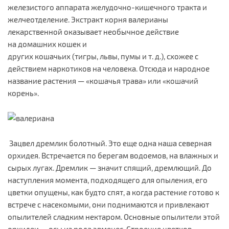
железистого аппарата желудочно-кишечного тракта и
желчеотделение. Экстракт корня валерианы
лекарственной оказывает необычное действие
на домашних кошек и
других кошачьих (тигры, львы, пумы и т. д.), схожее с
действием наркотиков на человека. Отсюда и народное
название растения — «кошачья трава» или «кошачий
корень».
Зацвел дремлик болотный. Это еще одна наша северная
орхидея. Встречается по берегам водоемов, на влажных и
сырых лугах. Дремлик — значит спящий, дремлющий. До
наступления момента, подходящего для опыления, его
цветки опущены, как будто спят, а когда растение готово к
встрече с насекомыми, они поднимаются и привлекают
опылителей сладким нектаром. Основные опылители этой