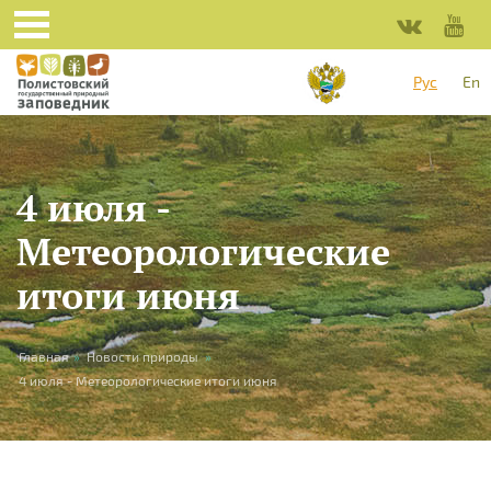
Перейти к основному содержанию
Рус
En
4 июля -
Метеорологические
итоги июня
Вы здесь
Главная
»
Новости природы
»
4 июля - Метеорологические итоги июня