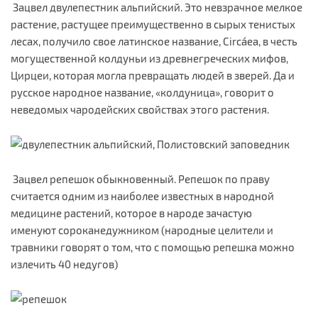
Зацвел двулепестник альпийский. Это невзрачное мелкое
растение, растущее преимущественно в сырых тенистых
лесах, получило свое латинское название, Circáea, в честь
могущественной колдуньи из древнегреческих мифов,
Цирцеи, которая могла превращать людей в зверей. Да и
русское народное название, «колдуница», говорит о
неведомых чародейских свойствах этого растения.
Зацвел репешок обыкновенный. Репешок по праву
считается одним из наиболее известных в народной
медицине растений, которое в народе зачастую
именуют сороканедужником (народные целители и
травники говорят о том, что с помощью репешка можно
излечить 40 недугов)