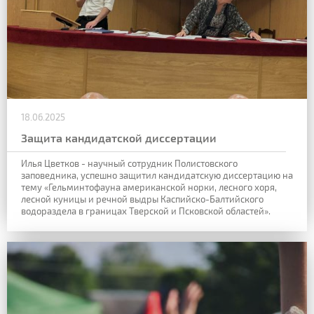
18.06.2025
Защита кандидатской диссертации
Илья Цветков - научный сотрудник Полистовского
заповедника, успешно защитил кандидатскую диссертацию на
тему «Гельминтофауна американской норки, лесного хоря,
лесной куницы и речной выдры Каспийско-Балтийского
водораздела в границах Тверской и Псковской областей».