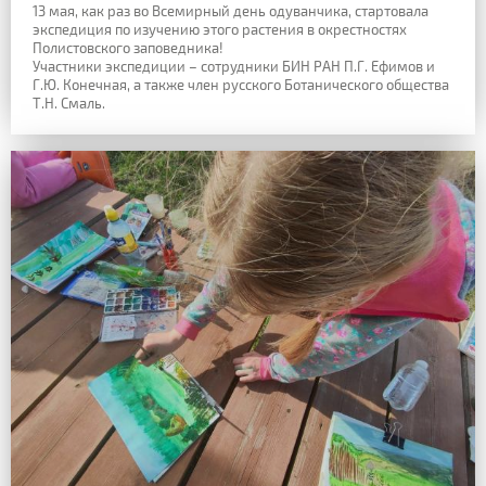
13 мая, как раз во Всемирный день одуванчика, стартовала
экспедиция по изучению этого растения в окрестностях
Полистовского заповедника!
Участники экспедиции – сотрудники БИН РАН П.Г. Ефимов и
Г.Ю. Конечная, а также член русского Ботанического общества
Т.Н. Смаль.