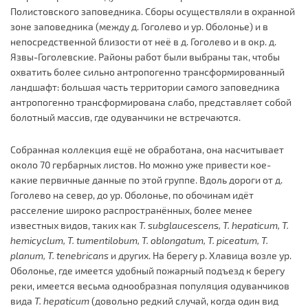
Полистовского заповедника. Сборы осуществляли в охранной
зоне заповедника (между д. Гоголево и ур. Оболонье) и в
непосредственной близости от неё в д. Гоголево и в окр. д.
Язвы-Гоголевские. Районы работ были выбраны так, чтобы
охватить более сильно антропогенно трансформированный
ландшафт: большая часть территории самого заповедника
антропогенно трансформирована слабо, представляет собой
болотный массив, где одуванчики не встречаются.
Собранная коллекция ещё не обработана, она насчитывает
около 70 гербарных листов. Но можно уже привести кое-
какие первичные данные по этой группе. Вдоль дороги от д.
Гоголево на север, до ур. Оболонье, по обочинам идёт
расселение широко распространённых, более менее
известных видов, таких как
T.
subglaucescens,
T.
hepaticum,
T.
hemicyclum,
T.
tumentilobum,
T.
oblongatum,
T.
piceatum,
T.
planum,
T.
tenebricans
и других. На берегу р. Хлавица возле ур.
Оболонье, где имеется удобный пожарный подъезд к берегу
реки, имеется весьма однообразная популяция одуванчиков
вида
T.
hepaticum
(довольно редкий случай, когда один вид