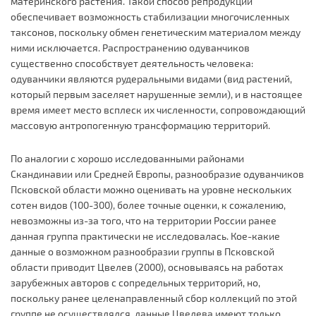
материнского растения. Такой способ репродукции
обеспечивает возможность стабилизации многочисленных
таксонов, поскольку обмен генетическим материалом между
ними исключается. Распространению одуванчиков
существенно способствует деятельность человека:
одуванчики являются рудеральными видами (вид растений,
который первым заселяет нарушенные земли), и в настоящее
время имеет место всплеск их численности, сопровождающий
массовую антропогенную трансформацию территорий.
По аналогии с хорошо исследованными районами
Скандинавии или Средней Европы, разнообразие одуванчиков
Псковской области можно оценивать на уровне нескольких
сотен видов (100-300), более точные оценки, к сожалению,
невозможны из-за того, что на территории России ранее
данная группа практически не исследовалась. Кое-какие
данные о возможном разнообразии группы в Псковской
области приводит Цвелев (2000), основываясь на работах
зарубежных авторов с сопредельных территорий, но,
поскольку ранее целенаправленный сбор коллекций по этой
группе не осуществлялся, данные Цвелева имеют только