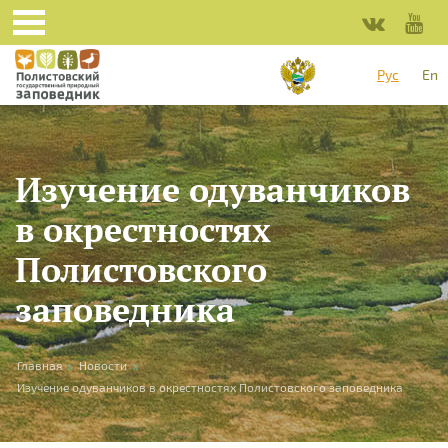
Перейти к основному содержанию
Рус
En
Изучение одуванчиков
в окрестностях
Полистовского
заповедника
Вы здесь
Главная
»
Новости
»
Изучение одуванчиков в окрестностях Полистовского заповедника