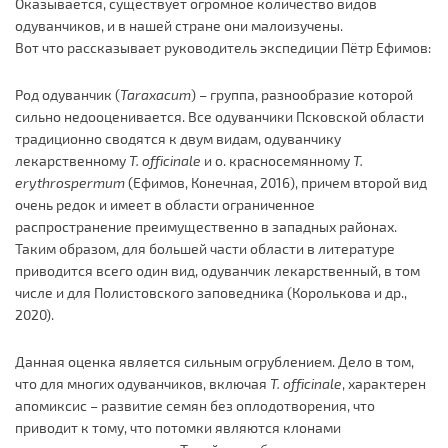
Оказывается, существует огромное количество видов
одуванчиков, и в нашей стране они малоизучены.
Вот что рассказывает руководитель экспедиции Пётр Ефимов:
Род одуванчик (
Taraxacum
) – группа, разнообразие которой
сильно недооценивается. Все одуванчики Псковской области
традиционно сводятся к двум видам, одуванчику
лекарственному
T.
officinale
и о. красносемянному
T.
erythrospermum
(Ефимов, Конечная, 2016), причем второй вид
очень редок и имеет в области ограниченное
распространение преимущественно в западных районах.
Таким образом, для большей части области в литературе
приводится всего один вид, одуванчик лекарственный, в том
числе и для Полистовского заповедника (Королькова и др.,
2020).
Данная оценка является сильным огрублением. Дело в том,
что для многих одуванчиков, включая
T.
officinale
, характерен
апомиксис – развитие семян без оплодотворения, что
приводит к тому, что потомки являются клонами