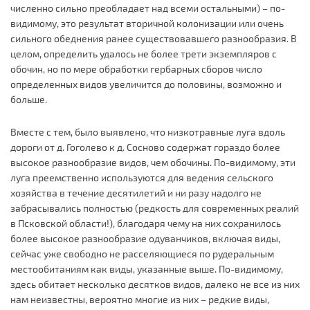
численно сильно преобладает над всеми остальными) – по-
видимому, это результат вторичной колонизации или очень
сильного обеднения ранее существовавшего разнообразия. В
целом, определить удалось не более трети экземпляров с
обочин, но по мере обработки гербарных сборов число
определенных видов увеличится до половины, возможно и
больше.
Вместе с тем, было выявлено, что низкотравные луга вдоль
дороги от д. Гоголево к д. Сосново содержат гораздо более
высокое разнообразие видов, чем обочины. По-видимому, эти
луга преемственно используются для ведения сельского
хозяйства в течение десятилетий и ни разу надолго не
забрасывались полностью (редкость для современных реалий
в Псковской области!), благодаря чему на них сохранилось
более высокое разнообразие одуванчиков, включая виды,
сейчас уже свободно не расселяющиеся по рудеральным
местообитаниям как виды, указанные выше. По-видимому,
здесь обитает несколько десятков видов, далеко не все из них
нам неизвестны, вероятно многие из них – редкие виды,